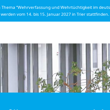
m Thema “Wehrverfassung und Wehrtüchtigkeit im deut
werden vom 14. bis 15. Januar 2027 in Trier stattfinden.