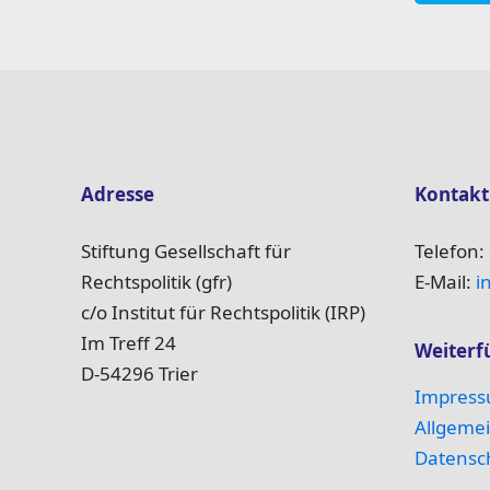
Adresse
Kontakt
Stiftung Gesellschaft für
Telefon:
Rechtspolitik (gfr)
E-Mail:
i
c/o Institut für Rechtspolitik (IRP)
Im Treff 24
Weiterf
D-54296 Trier
Impres
Allgeme
Datensch