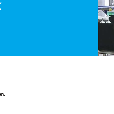
k
en.