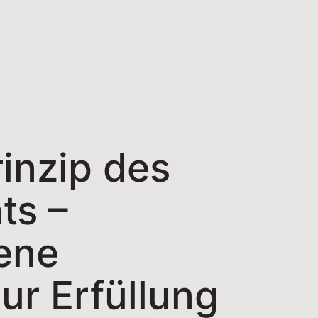
rinzip des
ts –
ene
ur Erfüllung